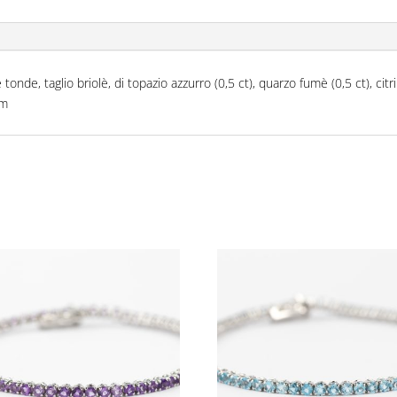
onde, taglio briolè, di topazio azzurro (0,5 ct), quarzo fumè (0,5 ct), citri
mm