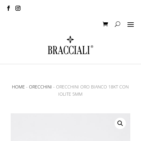
HOME
-
ORECCHINI
- ORECCHINI ORO BIANCO 18KT CON
IOLITE 5MM