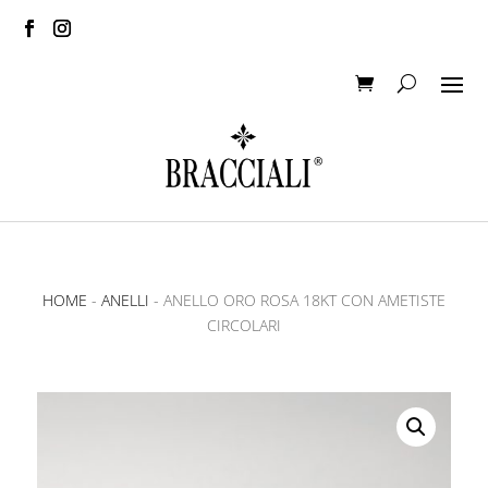
HOME
-
ANELLI
- ANELLO ORO ROSA 18KT CON AMETISTE
CIRCOLARI